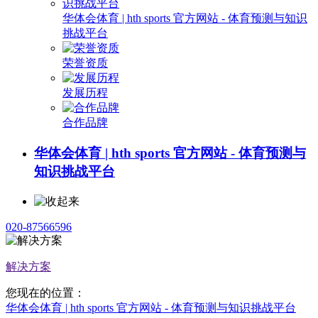
华体会体育 | hth sports 官方网站 - 体育预测与知识
挑战平台
荣誉资质
发展历程
合作品牌
华体会体育 | hth sports 官方网站 - 体育预测与
知识挑战平台
020-87566596
解决方案
您现在的位置：
华体会体育 | hth sports 官方网站 - 体育预测与知识挑战平台