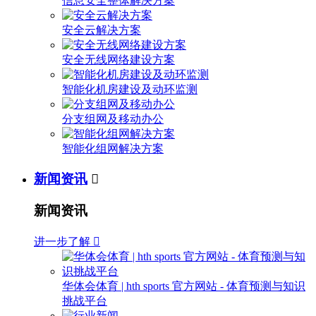
信息安全整体解决方案
安全云解决方案
安全无线网络建设方案
智能化机房建设及动环监测
分支组网及移动办公
智能化组网解决方案
新闻资讯

新闻资讯
进一步了解

华体会体育 | hth sports 官方网站 - 体育预测与知识
挑战平台