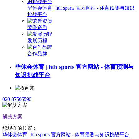
华体会体育 | hth sports 官方网站 - 体育预测与知识
挑战平台
荣誉资质
发展历程
合作品牌
华体会体育 | hth sports 官方网站 - 体育预测与
知识挑战平台
020-87566596
解决方案
您现在的位置：
华体会体育 | hth sports 官方网站 - 体育预测与知识挑战平台