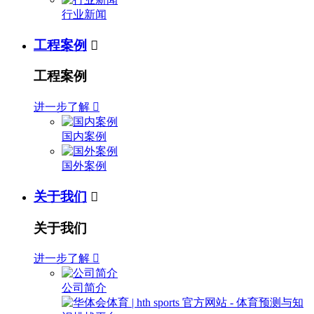
行业新闻
工程案例

工程案例
进一步了解

国内案例
国外案例
关于我们

关于我们
进一步了解

公司简介